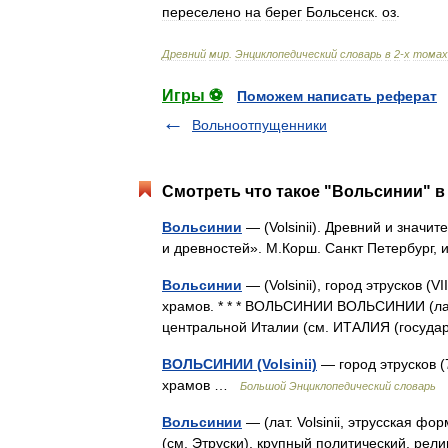
переселено
на
берег
Больсенск
.
оз
.
Древний
мир
.
Энциклопедический
словарь
в
2
-
х
томах
Игры ⚽
Поможем написать реферат
Вольноотпущенники
Смотреть что такое "Вольсинии" в
Вольсинии
— (Volsinii). Древний и значи
и древностей». М.Корш. Санкт Петербург,
Вольсинии
— (Volsinii), город этрусков (V
храмов. * * * ВОЛЬСИНИИ ВОЛЬСИНИИ (лат. Vol
центральной Италии (см. ИТАЛИЯ (госуда
ВОЛЬСИНИИ (Volsinii)
— город этрусков (7
храмов …
Большой Энциклопедический словарь
Вольсинии
— (лат. Volsinii, этрусская 
(см. Этруски), крупный политический, рели