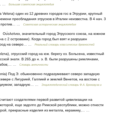
В.… …
Большая советская энциклопедия
ма Velsna) один из 12 древних городов гос в Этрурии, крупный
ремени преобладания этрусков в Италии неизвестна. В 4 нач. 3
ьбе против… …
Советская историческая энциклопедия
Ου̉ολσίνιοι, значительный город Этрусского союза, на южном
сена с 2 островами). Когда город был взят и разрушен
город на северо… …
Реальный словарь классических древностей
lzna), этрусский город на юж. берегу оз. Больсена, известный
сской знати. В 265 до н. э. В. были разрушены римлянами,
 рабов;… …
Словарь античности
rhenia) Под Э. обыкновенно подразумевают северо западную
евере с Лигурией, Галлией и землей Венетов, на востоке с
 Лациумом; западную… …
Энциклопедический словарь Ф.А. Брокгауза и
считают создателями первой развитой цивилизации на
которой, еще задолго до Римской республики, можно отнести
турой, прекрасные изделия из металла, керамику,… …