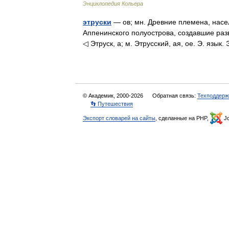
Энциклопедия Кольера
этруски
— ов; мн. Древние племена, насе
Аппенинского полуострова, создавшие раз
◁ Этруск, а; м. Этрусский, ая, ое. Э. язык.
© Академик, 2000-2026
Обратная связь:
Техподдерж
👣 Путешествия
Экспорт словарей на сайты
, сделанные на PHP,
Jo