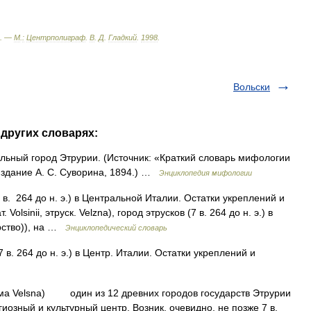
. —
М
.
:
Центрполиграф
.
В
.
Д
.
Гладкий
.
1998
.
Вольски
 других словарях:
тельный город Этрурии. (Источник: «Краткий словарь мифологии
 издание А. С. Суворина, 1894.) …
Энциклопедия мифологии
II в. 264 до н. э.) в Центральной Италии. Остатки укреплений и
sinii, этруск. Velzna), город этрусков (7 в. 264 до н. э.) в
рство)), на …
Энциклопедический словарь
 в. 264 до н. э.) в Центр. Италии. Остатки укреплений и
форма Velsna) один из 12 древних городов государств Этрурии
гиозный и культурный центр. Возник, очевидно, не позже 7 в.