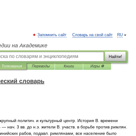
Запомнить сайт
Словарь на свой сайт
RU
едии на Академике
Найти!
Толкования
Переводы
Книги
Игры ⚽
еский словарь
крупный
политич
.
и
культурный
центр
.
История
В
.
времени
4
—
нач
.
3
вв
.
до
н
.
э
.
жители
В
.
участв
.
в
борьбе
против
римлян
.
инийских
рабов
,
подавл
.
римлянами
,
все
население
было