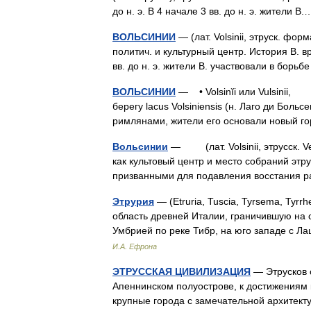
до н. э. В 4 начале 3 вв. до н. э. жители 
ВОЛЬСИНИИ
— (лат. Volsinii, этруск. фор
политич. и культурный центр. История В. в
вв. до н. э. жители В. участвовали в бор
ВОЛЬСИНИИ
— • Volsinĭi или Vulsinii, 
берегу lacus Volsiniensis (н. Лаго ди Боль
римлянами, жители его основали новый 
Вольсинии
— (лат. Volsinii, этрусск. Ve
как культовый центр и место собраний этру
призванными для подавления восстания
Этрурия
— (Etruria, Tuscia, Tyrsema, Tyr
область древней Италии, граничившую на с
Умбрией по реке Тибр, на юго западе с
И.А. Ефрона
ЭТРУССКАЯ ЦИВИЛИЗАЦИЯ
— Этрусков 
Апеннинском полуострове, к достижениям 
крупные города с замечательной архитек