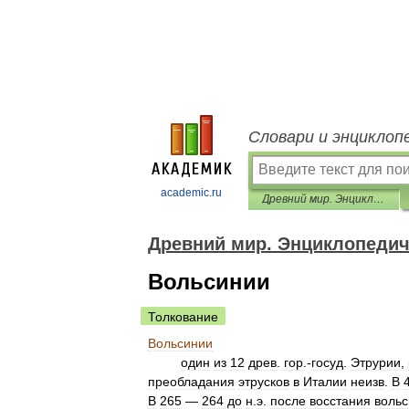
Словари и энциклоп
academic.ru
Древний мир. Энциклопедический словарь
Древний мир. Энциклопедич
Вольсинии
Толкование
Вольсинии
один
из
12
древ
.
гор
.-
госуд
.
Этрурии
,
преобладания
этрусков
в
Италии
неизв
.
В
В
265
—
264
до
н
.
э
.
после
восстания
вольс