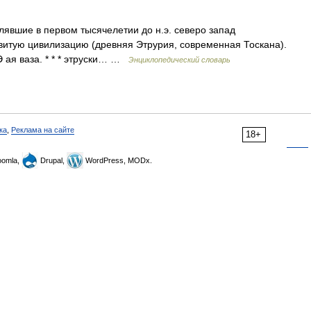
лявшие в первом тысячелетии до н.э. северо запад
витую цивилизацию (древняя Этрурия, современная Тоскана).
 Э ая ваза. * * * этруски… …
Энциклопедический словарь
ка
,
Реклама на сайте
18+
omla,
Drupal,
WordPress, MODx.